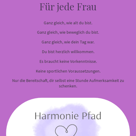
Für jede Frau
Ganz gleich, wie alt du bist.
Ganz gleich, wie beweglich du bist.
Ganz gleich, wie dein Tag war.
Du bist herzlich willkommen.
Es braucht keine Vorkenntnisse.
Keine sportlichen Voraussetzungen.
Nur die Bereitschaft, dir selbst eine Stunde Aufmerksamkeit zu
schenken.